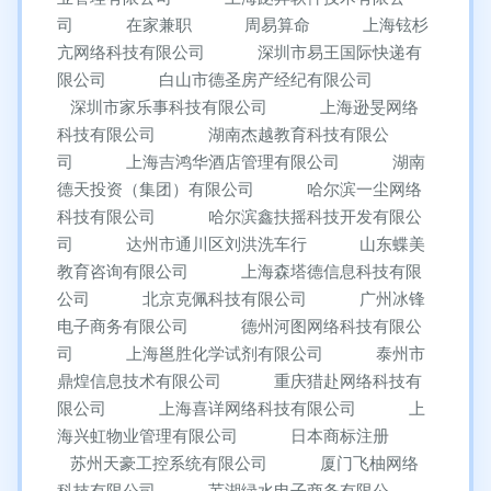
司
在家兼职
周易算命
上海铉杉
亢网络科技有限公司
深圳市易王国际快递有
限公司
白山市德圣房产经纪有限公司
深圳市家乐事科技有限公司
上海逊旻网络
科技有限公司
湖南杰越教育科技有限公
司
上海吉鸿华酒店管理有限公司
湖南
德天投资（集团）有限公司
哈尔滨一尘网络
科技有限公司
哈尔滨鑫扶摇科技开发有限公
司
达州市通川区刘洪洗车行
山东蝶美
教育咨询有限公司
上海森塔德信息科技有限
公司
北京克佩科技有限公司
广州冰锋
电子商务有限公司
德州河图网络科技有限公
司
上海邕胜化学试剂有限公司
泰州市
鼎煌信息技术有限公司
重庆猎赴网络科技有
限公司
上海喜详网络科技有限公司
上
海兴虹物业管理有限公司
日本商标注册
苏州天豪工控系统有限公司
厦门飞柚网络
科技有限公司
芜湖绿水电子商务有限公