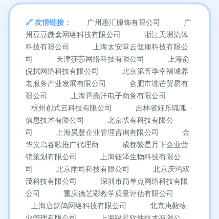
友情链接：
广州惠汇服饰有限公司
广
州豆豆微盒网络科技有限公司
浙江天洲流体
科技有限公司
上海太安堂云健康科技有限公
司
天津莎莎网络科技有限公司
上海俞
倪拭网络科技有限公司
北京第五季幸福城养
老服务产业发展有限公司
合肥市谯芒贸易有
限公司
上海霄亮洋电子商务有限公司
杭州创式云科技有限公司
吉林省好乐呱呱
信息技术有限公司
北京忒有科技有限公
司
上海昊慧企业管理咨询有限公司
金
华义乌谷歌推广代理商
成都繁星月下企业营
销策划有限公司
上海钰泽生物科技有限公
司
北京雨司科技有限公司
北京庆鸿双
茂科技有限公司
深圳市简单点网络科技有限
公司
重庆德艺彩教学质量评估有限公司
上海唐韵鸽网络科技有限公司
北京惠毅物
业管理有限公司
上海跶昇软件技术有限公