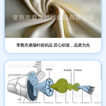
常熟市鼎瑞针纺织品 匠心织造，品质为先